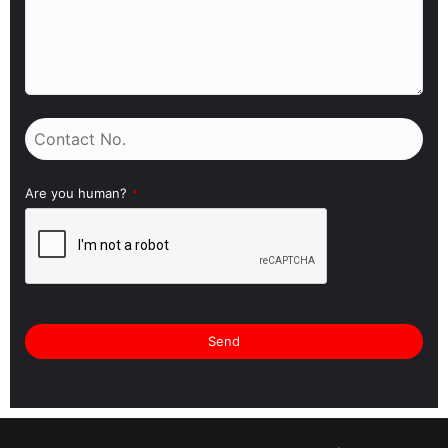
Are you human?
*
Send
This
field
should
be