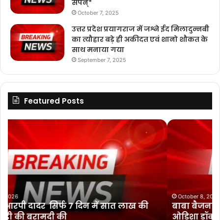
संपन्*
October 7, 2025
उत्तर प्रदेश प्रयागराज में जश्ने ईद मिलादुन्नबी
का त्यौहार बड़े ही अकीदत एवं शानो शौकत के
साथ मनाया गया
September 7, 2025
Featured Posts
बा
*
बा
G
बै
R
ज
L
ना
इं
थ
डि
धा
या
म
कं
October 8, 2025
बाबा बैजनाथ धाम का दर्शन EHF की झारखंड, बिहार व
का
प
ओडिशा डॉक्टर टीम के साथ
द
नी