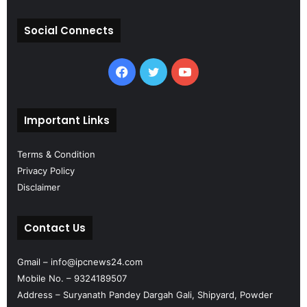
टी
न
म
ल
Social Connects
के
से
सा
मि
थ
ना
Facebook
Twitter
YouTube
र
सं
प
Important Links
न्
*
Terms & Condition
Privacy Policy
Disclaimer
Contact Us
Gmail – info@ipcnews24.com
Mobile No. – 9324189507
Address – Suryanath Pandey Dargah Gali, Shipyard, Powder