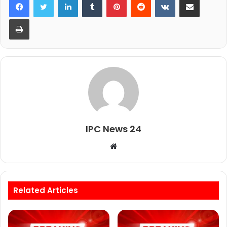
Print
IPC News 24
W
e
b
s
Related Articles
i
t
e